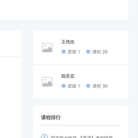
王伟杰
星级 1
课程 28
陆灵花
星级 1
课程 30
课程排行
1
同等学力申硕-【英语】考前辅导全程班